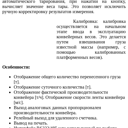
автоматического тарирования, при нажатии на кнопку,
вычисляет значение веса тары. Это позволяет исключить
ручную корректировку результатов измерения.
Калибровка: калибровка
осуществляется на начальном
этапе ввода в эксплуатацию
конвейерных весов. Это делается
путем
взвешивания груза
известной массы (например, с
помощью калиброванных
платформенных весов).
Особенности:
Отображение общего количество перенесенного груза
[т].
Отображение суточного количества [т].
Отображение фактической производительности
конвейера [т/ч]. Отображение скорости ленты конвейера
[м/с].
Выход аналоговых данных пропорционален
производительности конвейера.
Релейный выход для удаленного счетчика.
Вывод на печать.