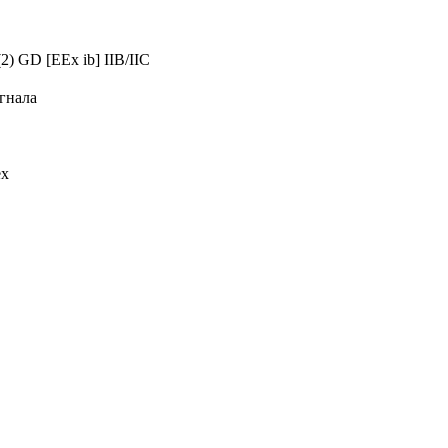
) GD [EEx ib] IIB/IIC
гнала
ех