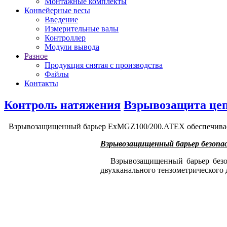
Монтажные комплекты
Конвейерные весы
Введение
Измерительные валы
Контроллер
Модули вывода
Разное
Продукция снятая с производства
Файлы
Контакты
Контроль натяжения
Взрывозащита цеп
Взрывозащищенный барьер ExMGZ100/200.ATEX обеспечивает 
Взрывозащищенный барьер безопа
Взрывозащищенный барьер безопа
двухканального тензометрического 