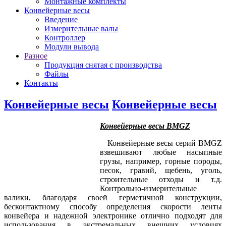
Монтажные комплекты
Конвейерные весы
Введение
Измерительные валы
Контроллер
Модули вывода
Разное
Продукция снятая с производства
Файлы
Контакты
Конвейерные весы
Конвейерные весы
Конвейерные весы BMGZ
Конвейерные весы серий BMGZ
взвешивают любые насыпные
грузы, например, горные породы,
песок, гравий, щебень, уголь,
строительные отходы и т.д.
Контрольно-измерительные
валики, благодаря своей герметичной конструкции,
бесконтактному способу определения скорости ленты
конвейера и надежной электронике отлично подходят для
использования в экстремальных внешних условиях